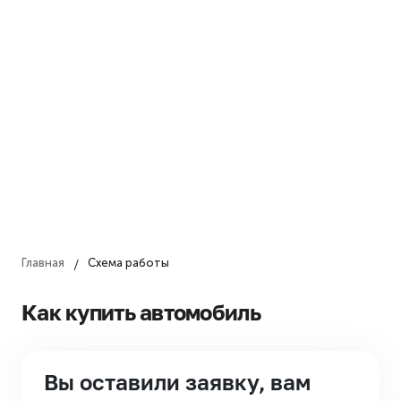
Главная
/
Схема работы
Как купить автомобиль
+7 908 973-96-86
Бесплатный звонок по РФ
Вы оставили заявку, вам