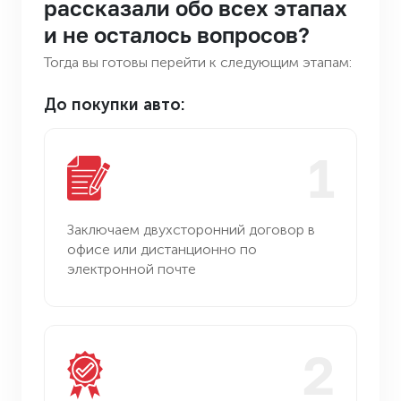
рассказали
обо всех этапах
WhatsApp
Консультация в мессенджере
и не осталось вопросов?
Telegram
Тогда вы готовы перейти к следующим этапам:
Ответим на любой вопрос
До покупки авто:
sunrayauto@mail.ru
Отправить запрос на почту
1
г. Владивосток, Борисенко 23
Адрес офиса
Заключаем двухсторонний
договор в
офисе или дистанционно
по
электронной почте
2