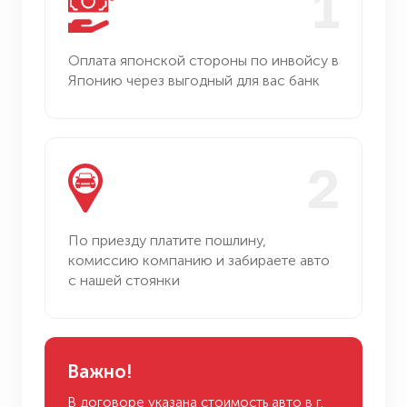
1
Оплата японской стороны
по инвойсу в
Японию через
выгодный для вас банк
2
Заказать
По приезду платите пошлину,
комиссию компанию и забираете
авто
с нашей стоянки
Важно!
В договоре указана стоимость авто
в г.